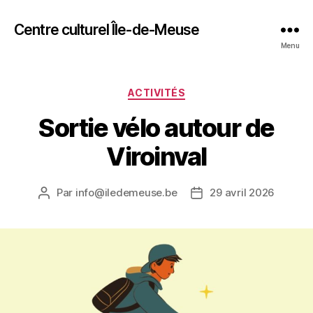
Centre culturel Île-de-Meuse
Menu
Catégories
ACTIVITÉS
Sortie vélo autour de
Viroinval
Par
info@iledemeuse.be
29 avril 2026
Auteur
Date
de
de
l’article
l’article