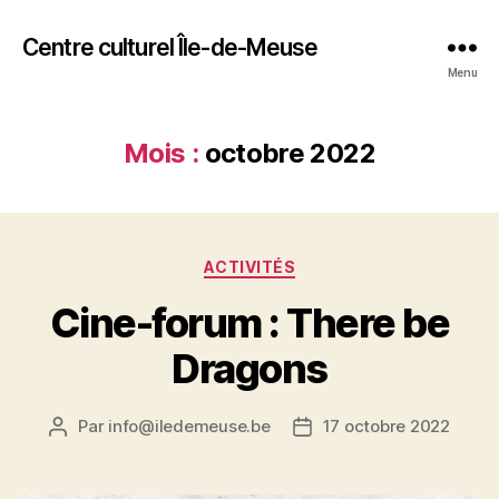
Centre culturel Île-de-Meuse
Menu
Mois :
octobre 2022
Catégories
ACTIVITÉS
Cine-forum : There be
Dragons
Par
info@iledemeuse.be
17 octobre 2022
Auteur
Date
de
de
l’article
l’article