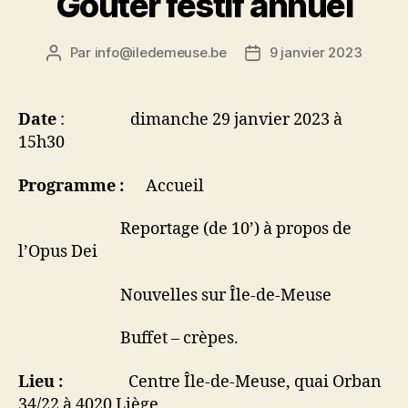
Goûter festif annuel
Par
info@iledemeuse.be
9 janvier 2023
Auteur
Date
de
de
l’article
l’article
Date
: dimanche 29 janvier 2023 à
15h30
Programme :
Accueil
Reportage (de 10’) à propos de
l’Opus Dei
Nouvelles sur Île-de-Meuse
Buffet – crèpes.
Lieu :
Centre Île-de-Meuse, quai Orban
34/22 à 4020 Liège