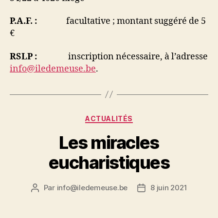
P.A.F. :
facultative ; montant suggéré de 5
€
RSLP :
inscription nécessaire, à l’adresse
info@iledemeuse.be
.
Catégories
ACTUALITÉS
Les miracles
eucharistiques
Par
info@iledemeuse.be
8 juin 2021
Auteur
Date
de
de
l’article
l’article