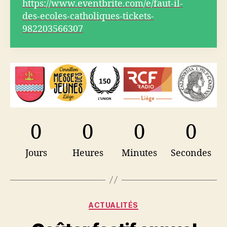
https://www.eventbrite.com/e/faut-il-
des-ecoles-catholiques-tickets-
982203566307
0
0
0
0
Jours
Heures
Minutes
Secondes
Catégories
ACTUALITÉS