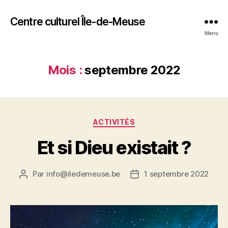
Centre culturel Île-de-Meuse
Menu
Mois :
septembre 2022
Catégories
ACTIVITÉS
Et si Dieu existait ?
Par
info@iledemeuse.be
1 septembre 2022
Auteur
Date
de
de
l’article
l’article