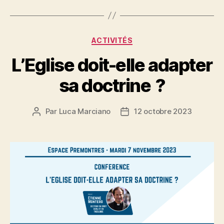
Catégories
ACTIVITÉS
L’Eglise doit-elle adapter
sa doctrine ?
Par
Luca Marciano
12 octobre 2023
Auteur
Date
de
de
l’article
l’article