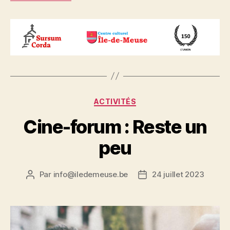
Catégories
ACTIVITÉS
Cine-forum : Reste un
peu
Par
info@iledemeuse.be
24 juillet 2023
Auteur
Date
de
de
l’article
l’article