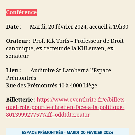
Conférence
Date
: Mardi, 20 février 2024, accueil à 19h30
Orateur :
Prof. Rik Torfs – Professeur de Droit
canonique, ex-recteur de la KULeuven, ex-
sénateur
Lieu :
Auditoire St-Lambert à l’Espace
Prémontrés
Rue des Prémontrés 40 à 4000 Liège
Billetterie :
https://www.eventbrite.fr/e/billets-
quel-role-pour-le-chretien-face-a-la-politique-
801399927757?aff=oddtdtcreator