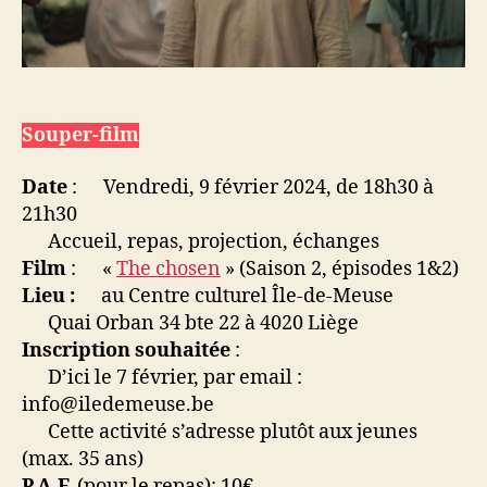
Souper-film
Date
: Vendredi, 9 février 2024, de 18h30 à
21h30
Accueil, repas, projection, échanges
Film
: «
The chosen
» (Saison 2, épisodes 1&2)
Lieu :
au Centre culturel Île-de-Meuse
Quai Orban 34 bte 22 à 4020 Liège
Inscription souhaitée
:
D’ici le 7 février, par email :
info@iledemeuse.be
Cette activité s’adresse plutôt aux jeunes
(max. 35 ans)
P.A.F.
(pour le repas): 10€