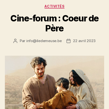
Catégories
ACTIVITÉS
Cine-forum : Coeur de
Père
Par
info@iledemeuse.be
22 avril 2023
Auteur
Date
de
de
l’article
l’article