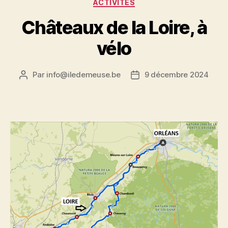
Catégories
ACTIVITÉS
Châteaux de la Loire, à
vélo
Par
info@iledemeuse.be
9 décembre 2024
Auteur
Date
de
de
l’article
l’article