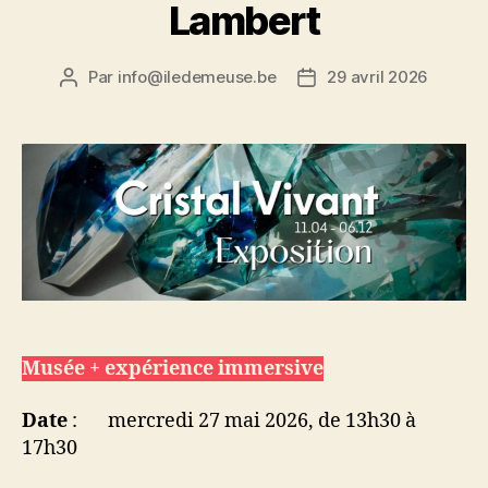
Lambert
Par
info@iledemeuse.be
29 avril 2026
Auteur
Date
de
de
l’article
l’article
Musée + expérience immersive
Date
: mercredi 27 mai 2026, de 13h30 à
17h30