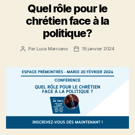
Quel rôle pour le
chrétien face à la
politique?
Par
Luca Marciano
19 janvier 2024
Auteur
Date
de
de
l’article
l’article