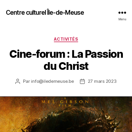
Centre culturel Île-de-Meuse
Menu
Catégories
ACTIVITÉS
Cine-forum : La Passion
du Christ
Par
info@iledemeuse.be
27 mars 2023
Auteur
Date
de
de
l’article
l’article