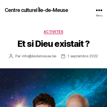
Centre culturel Île-de-Meuse
Menu
Catégories
ACTIVITÉS
Et si Dieu existait ?
Par
info@iledemeuse.be
1 septembre 2022
Auteur
Date
de
de
l’article
l’article