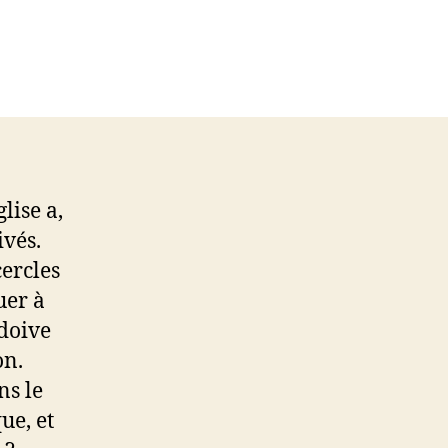
lise a,
ivés.
cercles
uer à
 doive
on.
ns le
ue, et