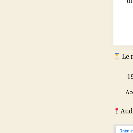
di
Le 
1
Ac
Audi