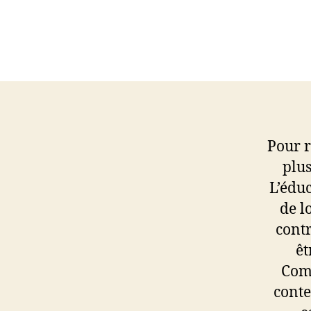
Pour r
plus
L’éduc
de l
contr
êt
Comm
conte