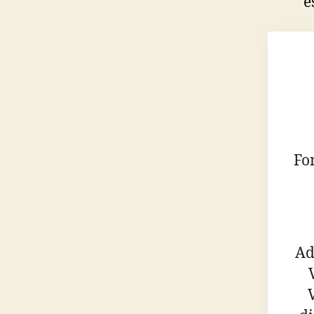
e
Fo
Ad