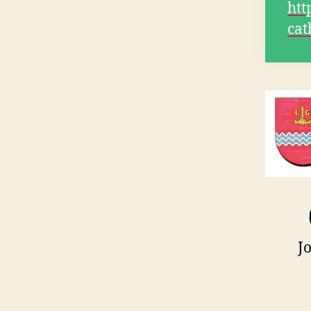
htt
cat
J