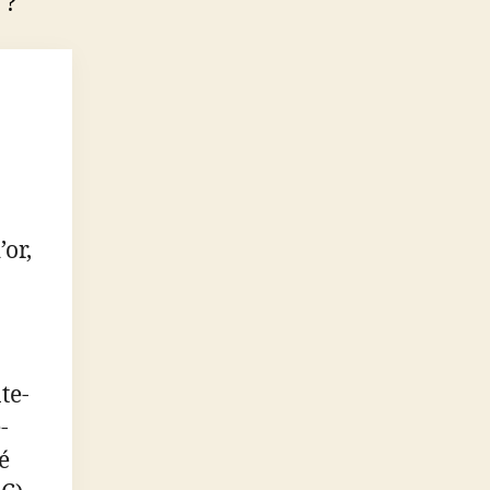
 ?
or,
te-
-
é