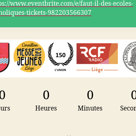
ps://www.eventbrite.com/e/faut-il-des-ecoles-
holiques-tickets-982203566307
0
0
0
ours
Heures
Minutes
Seco