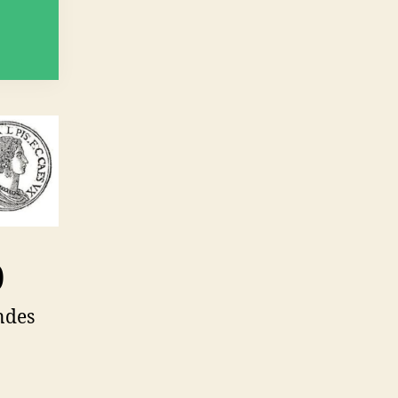
0
ndes