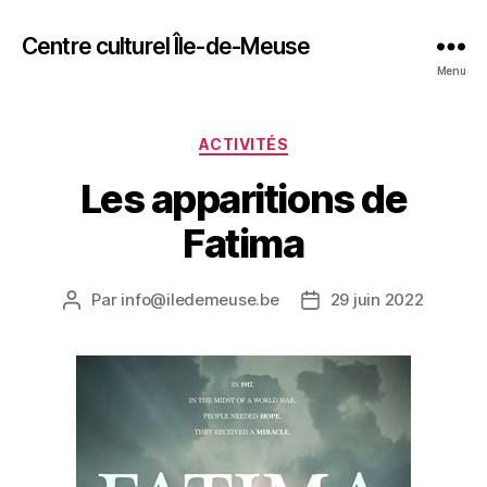
Centre culturel Île-de-Meuse
Menu
Catégories
ACTIVITÉS
Les apparitions de
Fatima
Par
info@iledemeuse.be
29 juin 2022
Auteur
Date
de
de
l’article
l’article