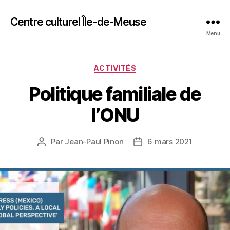
Centre culturel Île-de-Meuse
Menu
Catégories
ACTIVITÉS
Politique familiale de
l’ONU
Par
Jean-Paul Pinon
6 mars 2021
Auteur
Date
de
de
l’article
l’article