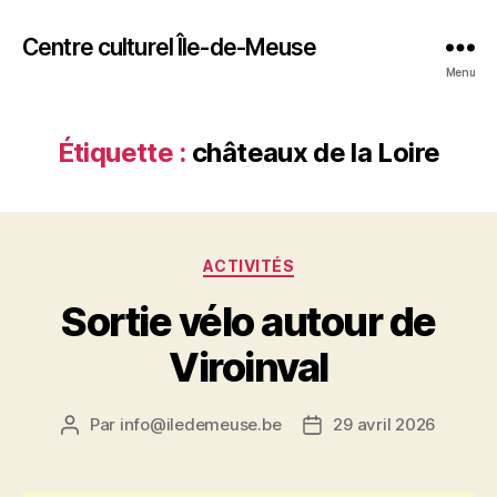
Centre culturel Île-de-Meuse
Menu
Étiquette :
châteaux de la Loire
Catégories
ACTIVITÉS
Sortie vélo autour de
Viroinval
Par
info@iledemeuse.be
29 avril 2026
Auteur
Date
de
de
l’article
l’article