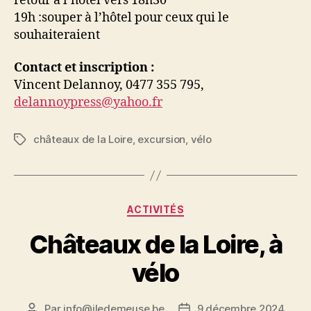
retour à l’hôtel vers 18h30
19h :souper à l’hôtel pour ceux qui le
souhaiteraient
Contact et inscription :
Vincent Delannoy, 0477 355 795,
delannoypress@yahoo.fr
châteaux de la Loire
,
excursion
,
vélo
Étiquettes
Catégories
ACTIVITÉS
Châteaux de la Loire, à
vélo
Par
info@iledemeuse.be
9 décembre 2024
Auteur
Date