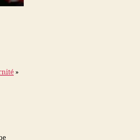
rnité
»
be