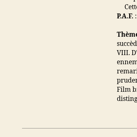
Cette 
P.A.F.
:
Thème
succèd
VIII. D
ennemi
remari
pruden
Film b
distin