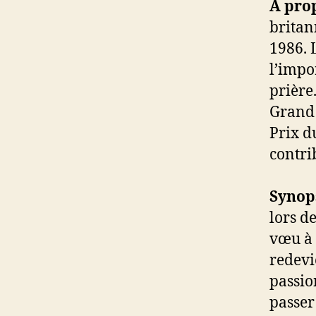
A prop
britan
1986. 
l’impo
prière
Grand 
Prix d
contri
Synops
lors d
vœu à 
redevi
passio
passer