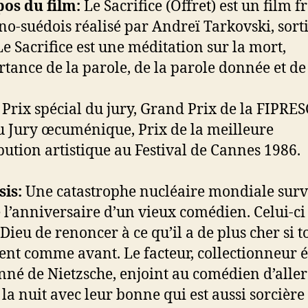
os du film:
Le Sacrifice (Offret) est un film f
no-suédois réalisé par Andreï Tarkovski, sort
Le Sacrifice est une méditation sur la mort,
rtance de la parole, de la parole donnée et de
.
Prix spécial du jury, Grand Prix de la FIPRES
u Jury œcuménique, Prix de la meilleure
bution artistique au Festival de Cannes 1986.
is:
Une catastrophe nucléaire mondiale surv
e l’anniversaire d’un vieux comédien. Celui-ci 
Dieu de renoncer à ce qu’il a de plus cher si t
ent comme avant. Le facteur, collectionneur 
nné de Nietzsche, enjoint au comédien d’aller
 la nuit avec leur bonne qui est aussi sorcière 