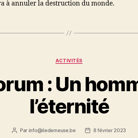
ra à annuler la destruction du monde.
Catégories
ACTIVITÉS
orum : Un hom
l’éternité
Par
info@iledemeuse.be
8 février 2023
Auteur
Date