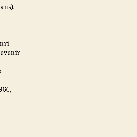
ans).
,
nri
 devenir
c
966,