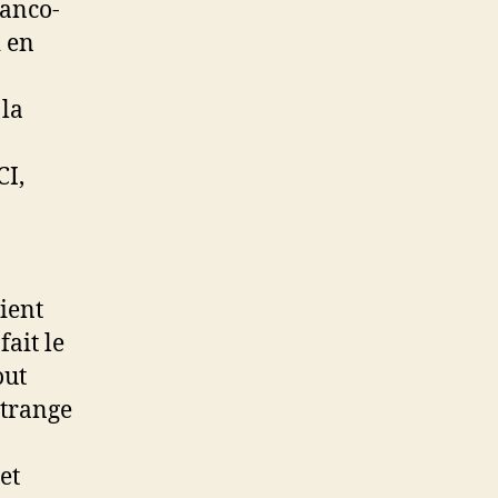
ranco-
i en
 la
CI,
ient
fait le
out
étrange
et