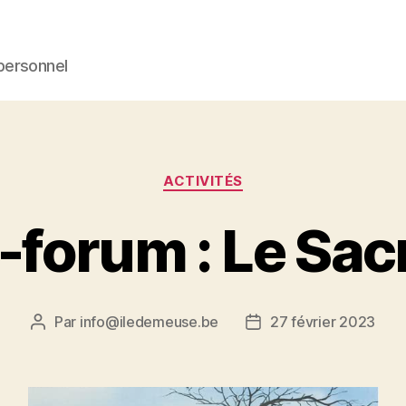
personnel
Catégories
ACTIVITÉS
-forum : Le Sacr
Par
info@iledemeuse.be
27 février 2023
Auteur
Date
de
de
l’article
l’article