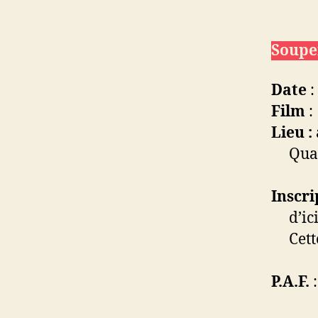
Soupe
Date
:
Film
:
Lieu :
Quai 
Inscri
d’ici 
Cette 
P.A.F.
: