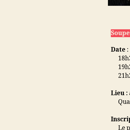
Soupe
Date
:
18h30
19h20
21h2
Lieu :
Quai 
Inscri
Le plu